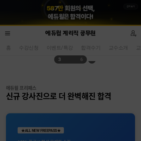
5
8
7
만
회원의 선택,
근거보기
에듀윌
은 합격이다!
에듀윌 계리직 공무원
홈
수강신청
이벤트/특강
합격수기
교수소개
교
4
6
에듀윌 프리패스
신규 강사진으로 더 완벽해진 합격
★ALL NEW FREEPASS★