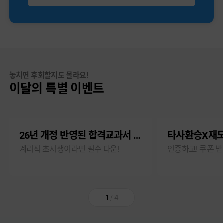
놓치면 후회할지도 몰라요!
이달의 특별 이벤트
26년 개정 반영된 합격교과서 무료
타사환승X재도
계리직 초시생이라면 필수 다운!
인증하고! 쿠폰 받
1
/
4