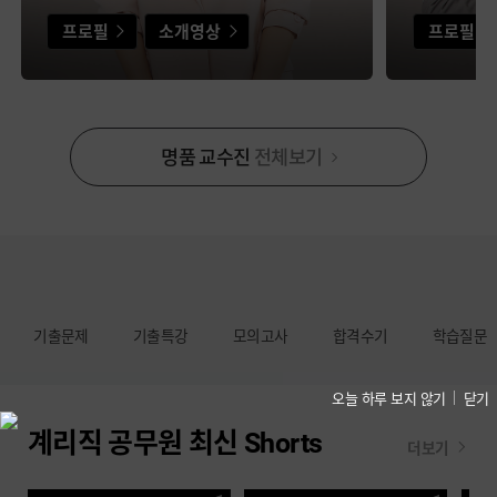
프로필
소개영상
프로필
명품 교수진
전체보기
기출문제
기출특강
모의고사
합격수기
학습질문
오늘 하루 보지 않기
닫기
계리직 공무원 최신 Shorts
더보기