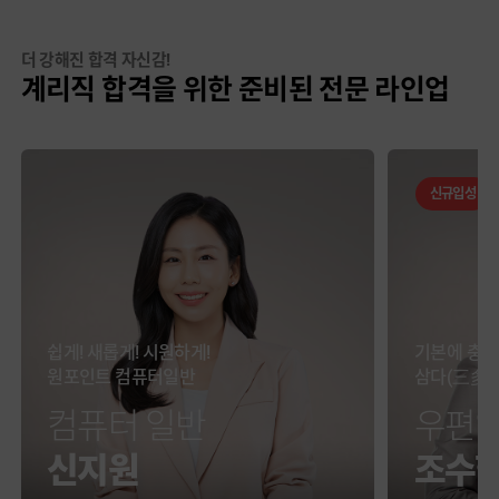
더 강해진 합격 자신감!
계리직 합격을 위한 준비된 전문 라인업
신규입성
쉽게! 새롭게! 시원하게!
기본에 충
원포인트 컴퓨터일반
삼다(三多)
컴퓨터 일반
우편
신지원
조수